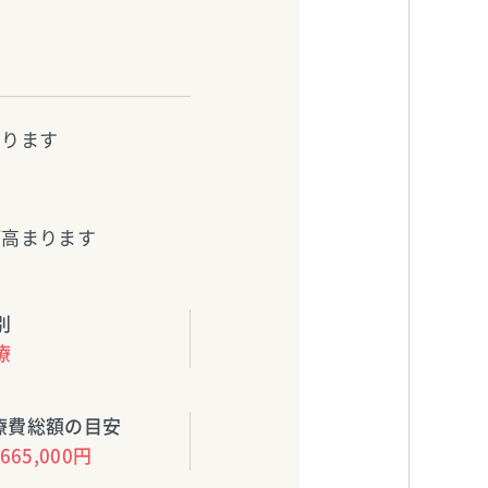
あります
が高まります
別
療
療費総額の目安
665,000円