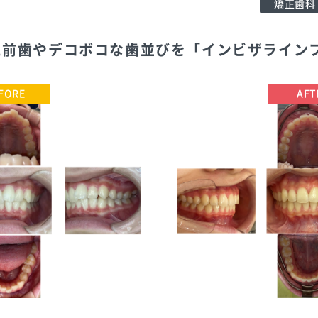
矯正歯科
出た前歯やデコボコな歯並びを「インビザライン
TEL:0113756195
さいわいデンタルクリニック