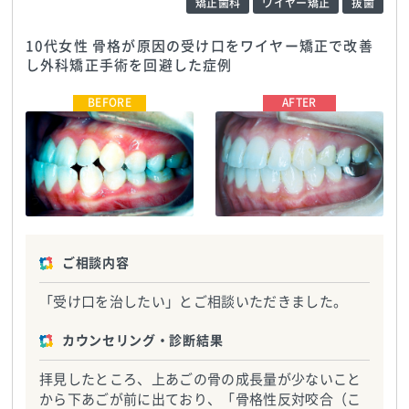
矯正歯科
ワイヤー矯正
抜歯
10代女性 骨格が原因の受け口をワイヤー矯正で改善
し外科矯正手術を回避した症例
うちだ矯正歯科クリニック
TEL:0743721187
うちだ矯正歯科クリニック
TEL:0743721187
ご相談内容
「受け口を治したい」とご相談いただきました。
カウンセリング・診断結果
拝見したところ、上あごの骨の成長量が少ないこと
から下あごが前に出ており、「骨格性反対咬合（こ