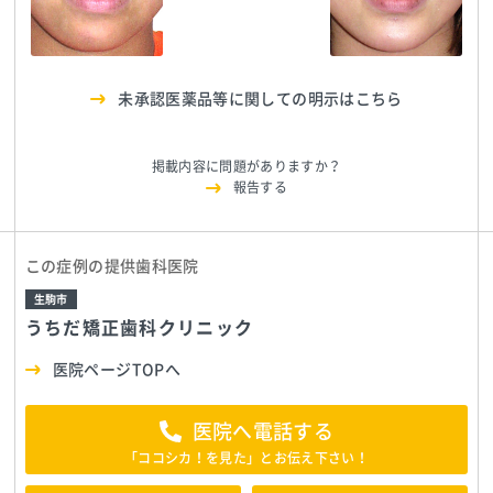
うちだ矯正歯科クリ
うちだ矯正歯科クリ
ニック
TEL:0743721187
ニック
TEL:0743721187
未承認医薬品等に関しての明示はこちら
掲載内容に問題がありますか？
報告する
この症例の提供歯科医院
生駒市
うちだ矯正歯科クリニック
医院ページTOPへ
医院へ電話する
「ココシカ！を見た」とお伝え下さい！