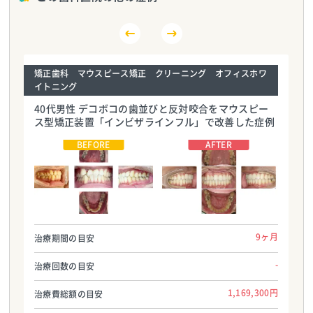
矯正歯科 マウスピース矯正 クリーニング オフィスホワ
イトニング
40代男性 デコボコの歯並びと反対咬合をマウスピー
ス型矯正装置「インビザラインフル」で改善した症例
さいわいデンタルクリニック
さいわいデンタルクリニック
TEL:0113756195
TEL:0113756195
9ヶ月
治療期間の目安
-
治療回数の目安
1,169,300円
治療費総額の目安