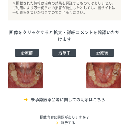
※掲載された情報は治療の効果を保証するものではありません。
ご利用により万一何らかの損害が発生したとしても、当サイトは
一切責任を負いかねますのでご了承ください。
画像をクリックすると拡大・詳細コメントを確認いただ
けます
治療前
治療中
治療後
関内馬車道デンタル
オフィス
TEL:045-299-0488
関内馬車道デンタル
関内馬車道デンタル
オフィス
TEL:045-299-0488
オフィス
TEL:045-299-0488
未承認医薬品等に関しての明示はこちら
掲載内容に問題がありますか？
報告する