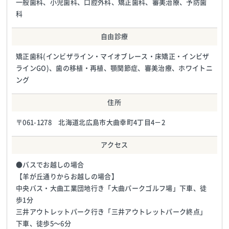
一般歯科、小児歯科、口腔外科、矯正歯科、審美治療、予防歯
科
自由診療
矯正歯科(インビザライン・マイオブレース・床矯正・インビザ
ラインGO)、歯の移植・再植、顎関節症、審美治療、ホワイトニ
ング
住所
〒061-1278 北海道北広島市大曲幸町4丁目4－2
アクセス
●バスでお越しの場合
【羊が丘通りからお越しの場合】
中央バス・大曲工業団地行き「大曲パークゴルフ場」下車、徒
歩1分
三井アウトレットパーク行き「三井アウトレットパーク終点」
下車、徒歩5〜6分