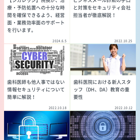
【シカレッジ】院長が、治
ビジネスメール詐欺の手口
療・予防処置への十分な時
と対策をセキュリティ会社
間を確保できるよう、経営
担当者が徹底解説！
面・業務効率面のサポート
を行います。
2024.6.5
2022.10.25
歯科医師も他人事ではない
歯科医院における新人スタ
情報セキュリティについて
ッフ（DH、DA）教育の重
簡単に解説！
要性
2022.10.18
2022.10.12