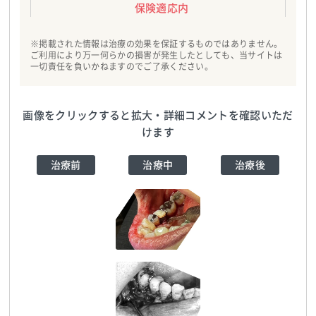
保険適応内
※掲載された情報は治療の効果を保証するものではありません。
ご利用により万一何らかの損害が発生したとしても、当サイトは
一切責任を負いかねますのでご了承ください。
画像をクリックすると拡大・詳細コメントを確認いただ
けます
治療前
治療中
治療後
ヒロデンタルクリニ
ヒロデンタルクリニ
ック
TEL:0729525566
ック
TEL:0729525566
ヒロデンタルクリニ
ック
TEL:0729525566
ヒロデンタルクリニ
ヒロデンタルクリニ
ック
TEL:0729525566
ック
TEL:0729525566
ヒロデンタルクリニ
ック
TEL:0729525566