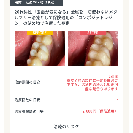
虫歯 詰め物・被せもの
20代男性「虫歯が気になる」金属を一切使わないメタ
ルフリー治療として保険適用の「コンポジットレジ
ン」の詰め物で治療した症例
ヒロデンタルクリニック
ヒロデンタルクリニック
TEL:0729525566
TEL:0729525566
1週間
※詰め物の製作に一定期間必要
治療期間の目安
ですが、お急ぎの場合は短縮可
能な場合もあります
-
治療回数の目安
2,000円（保険適用）
治療費総額の目安
治療のリスク