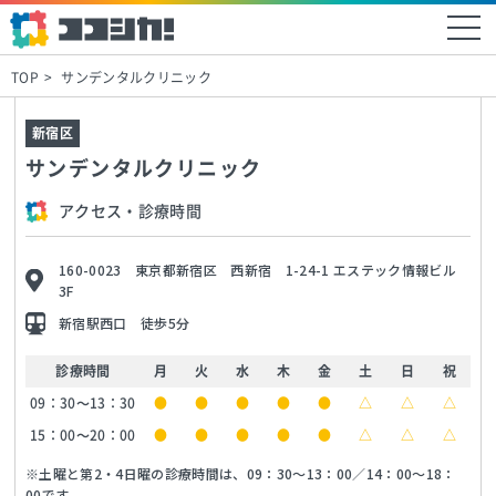
TOP
サンデンタルクリニック
新宿区
サンデンタルクリニック
アクセス・診療時間
160-0023 東京都新宿区 西新宿 1-24-1 エステック情報ビル
3F
新宿駅西口 徒歩5分
診療時間
月
火
水
木
金
土
日
祝
09：30～13：30
●
●
●
●
●
△
△
△
15：00～20：00
●
●
●
●
●
△
△
△
※土曜と第2・4日曜の診療時間は、09：30〜13：00／14：00〜18：
00です。