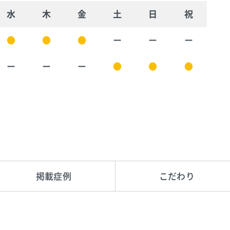
水
木
金
土
日
祝
●
●
●
ー
ー
ー
ー
ー
ー
●
●
●
。
。
掲載症例
こだわり