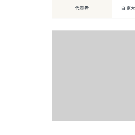
代表者
白 京