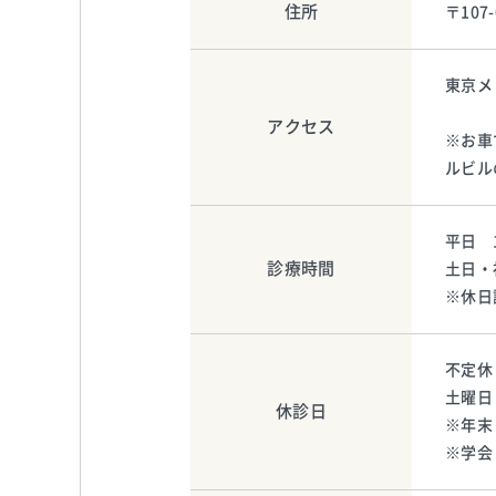
住所
〒107
東京メ
アクセス
※お車
ルビル
平日 1
診療時間
土日・祝
※休日
不定休
土曜日
休診日
※年末
※学会