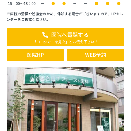
15：00～18：00
ー
●
●
ー
ー
●
●
●
※医院の清掃や勉強会のため、休診する場合がございますので、HPカレ
ンダーをご確認ください。
医院へ電話する
「ココシカ！を見た」とお伝え下さい！
医院HP
WEB予約