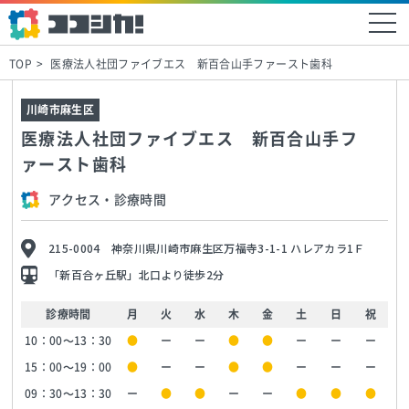
TOP
医療法人社団ファイブエス 新百合山手ファースト歯科
川崎市麻生区
医療法人社団ファイブエス 新百合山手フ
ァースト歯科
アクセス・診療時間
215-0004 神奈川県川崎市麻生区万福寺3-1-1 ハレアカラ1Ｆ
「新百合ヶ丘駅」北口より徒歩2分
診療時間
月
火
水
木
金
土
日
祝
10：00～13：30
●
ー
ー
●
●
ー
ー
ー
15：00～19：00
●
ー
ー
●
●
ー
ー
ー
09：30～13：30
ー
●
●
ー
ー
●
●
●