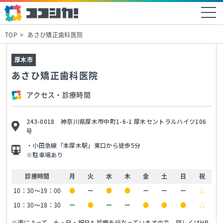
TOP
あさひ矯正歯科医院
厚木市
あさひ矯正歯科医院
アクセス・診療時間
243-0018 神奈川県厚木市中町1-6-1 厚木セントラルハイツ106
号
・小田急線「本厚木駅」東口から徒歩5分
※駐車場あり
診療時間
月
火
水
木
金
土
日
祝
10：30～19：00
●
ー
●
●
ー
ー
ー
△
10：30～18：30
ー
●
ー
ー
●
●
●
△
※週によって、土・日・祝日も診療を行なっていますので、詳しくはHP