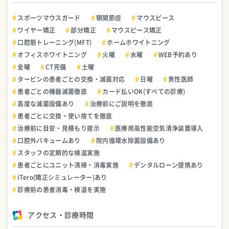
スポーツマウスガード
顎関節症
マウスピース
ワイヤー矯正
部分矯正
マウスピース矯正
口腔筋トレーニング(MFT)
ホームホワイトニング
オフィスホワイトニング
火曜
水曜
WEB予約あり
金曜
CT完備
土曜
タービンの患者ごとの交換・滅菌対応
日曜
男性医師
患者ごとの機器滅菌徹底
カード払いOK(すべての診療)
高度な滅菌設備あり
治療前にご説明を徹底
患者ごとに交換・使い捨てを徹底
治療前に目安・見積もり提示
医療用高性能空気清浄装置導入
口腔外バキュームあり
院内循環水除菌設備あり
スタッフの定期的な検温実施
患者ごとにユニット清掃・消毒実施
デンタルローン提携あり
iTero(矯正シミュレーター)あり
診療前の患者消毒・検温を実施
アクセス・診療時間