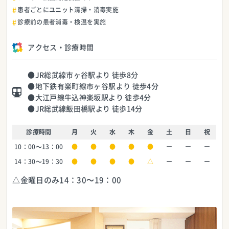
患者ごとにユニット清掃・消毒実施
診療前の患者消毒・検温を実施
アクセス・診療時間
●JR総武線市ヶ谷駅より 徒歩8分
●地下鉄有楽町線市ヶ谷駅より 徒歩4分
●大江戸線牛込神楽坂駅より 徒歩4分
●JR総武線飯田橋駅より 徒歩14分
診療時間
月
火
水
木
金
土
日
祝
10：00～13：00
●
●
●
●
●
ー
ー
ー
14：30～19：30
●
●
●
●
△
ー
ー
ー
△金曜日のみ14：30～19：00