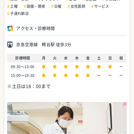
土曜
設備・環境
日曜
女性医師
サービス
子連れ歓迎
アクセス・診療時間
京急空港線 糀谷駅 徒歩3分
診療時間
月
火
水
木
金
土
日
祝
09:30～13:00
●
●
●
●
●
●
●
ー
15:00～19:30
●
●
●
●
●
ー
ー
ー
※土日は18：00まで