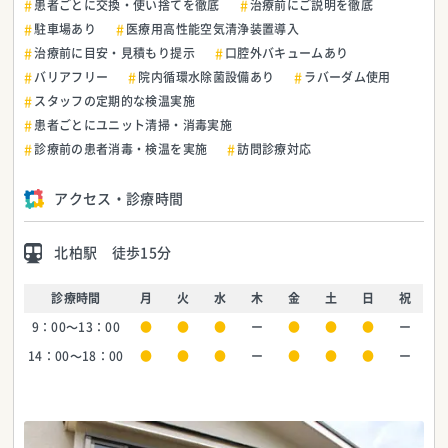
患者ごとに交換・使い捨てを徹底
治療前にご説明を徹底
駐車場あり
医療用高性能空気清浄装置導入
治療前に目安・見積もり提示
口腔外バキュームあり
バリアフリー
院内循環水除菌設備あり
ラバーダム使用
スタッフの定期的な検温実施
患者ごとにユニット清掃・消毒実施
診療前の患者消毒・検温を実施
訪問診療対応
アクセス・診療時間
北柏駅 徒歩15分
診療時間
月
火
水
木
金
土
日
祝
9：00～13：00
●
●
●
ー
●
●
●
ー
14：00～18：00
●
●
●
ー
●
●
●
ー