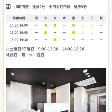
JR町田駅 徒歩2分 小田急町田駅 徒歩5分
診療時間
月
火
水
木
金
土
日
祝
10:30-14:00
ー
●
●
ー
●
△
△
ー
15:00-19:00
ー
●
ー
ー
●
△
△
ー
15:00-19:30
ー
ー
●
ー
ー
ー
ー
ー
△土曜日/日曜日：9:00-13:00 14:00-18:30
休診日：月・木・祝日