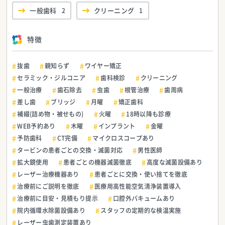
一般歯科
2
クリーニング
1
特徴
抜歯
親知らず
ワイヤー矯正
セラミック・ジルコニア
歯科検診
クリーニング
一般治療
歯石除去
虫歯
根管治療
歯周病
差し歯
ブリッジ
月曜
矯正歯科
補綴(詰め物・被せもの)
火曜
18時以降も診療
WEB予約あり
木曜
インプラント
金曜
予防歯科
CT完備
マイクロスコープあり
タービンの患者ごとの交換・滅菌対応
男性医師
拡大鏡使用
患者ごとの機器滅菌徹底
高度な滅菌設備あり
レーザー治療機器あり
患者ごとに交換・使い捨てを徹底
治療前にご説明を徹底
医療用高性能空気清浄装置導入
治療前に目安・見積もり提示
口腔外バキュームあり
院内循環水除菌設備あり
スタッフの定期的な検温実施
レーザー虫歯測定装置あり