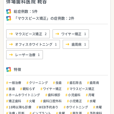
伴場歯科医院 糀谷
総症例数：
5件
「マウスピース矯正」の症例数：
2件
マウスピース矯正
2
ワイヤー矯正
1
オフィスホワイトニング
1
歯周病
1
レーザー治療
1
特徴
一般治療
クリーニング
虫歯
歯石除去
歯周病
抜歯
親知らず
ワイヤー矯正
マウスピース矯正
ホームホワイトニング
歯科検診
小児歯科
月曜
矯正歯科
火曜
歯科口腔外科
小児矯正
水曜
18時以降も診療
WEB予約あり
ホワイトニング
木曜
治療・診断
インプラント
金曜
衛生面
予防歯科