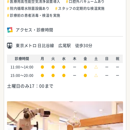
医療用高性能空気清浄装置導入
口腔外バキュームあり
院内循環水除菌設備あり
スタッフの定期的な検温実施
診療前の患者消毒・検温を実施
アクセス・診療時間
東京メトロ 日比谷線 広尾駅 徒歩30分
診療時間
月
火
水
木
金
土
日
祝
11:00～14:00
●
●
●
ー
●
△
ー
ー
15:00〜20:00
●
●
●
ー
●
△
ー
ー
土曜日のみ17：00まで