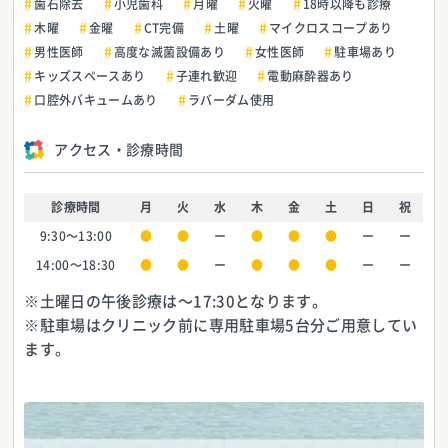
歯石除去
小児歯科
月曜
火曜
18時以降も診療
木曜
金曜
CT完備
土曜
マイクロスコープあり
男性医師
高度な滅菌設備あり
女性医師
駐車場あり
キッズスペースあり
子連れ歓迎
電動麻酔器あり
口腔外バキュームあり
ラバーダム使用
アクセス・診療時間
診療時間
月
火
水
木
金
土
日
祝
9:30〜13:00
●
●
ー
●
●
●
ー
ー
14:00〜18:30
●
●
ー
●
●
●
ー
ー
※土曜日の午後診療は〜17:30となります。
※駐車場はクリニック前に専用駐車場5台分ご用意してい
ます。