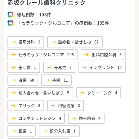
赤坂クレール歯科クリニック
総症例数：
108件
「セラミック・ジルコニア」の症例数：
105件
歯周外科
2
詰め物・被せもの
82
セラミック・ジルコニア
105
歯科口腔外科
3
差し歯
1
骨再生
8
インプラント
17
虫歯
60
抜歯
11
噛み合わせ・食いしばり
5
クリーニング
4
ブリッジ
8
根管治療
3
コンポジットレジン
4
歯石除去
4
銀歯
1
部分入れ歯
1