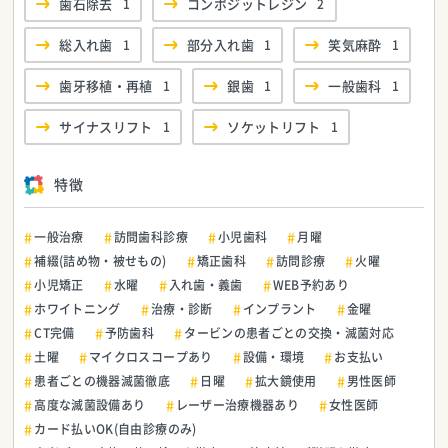
歯石除去
1
コンポジットレジン
2
総入れ歯
1
部分入れ歯
1
笑気麻酔
1
歯牙移植・再植
1
銀歯
1
一般歯科
1
サイナスリフト
1
ソケットリフト
1
特徴
一般治療
訪問歯科診療
小児歯科
月曜
補綴(詰め物・被せもの)
矯正歯科
訪問診療
火曜
小児矯正
水曜
入れ歯・義歯
WEB予約あり
ホワイトニング
治療・診断
インプラント
金曜
CT完備
予防歯科
タービンの患者ごとの交換・滅菌対応
土曜
マイクロスコープあり
設備・環境
お支払い
患者ごとの機器滅菌徹底
日曜
拡大鏡使用
男性医師
高度な滅菌設備あり
レーザー治療機器あり
女性医師
カード払いOK(自由診療のみ)