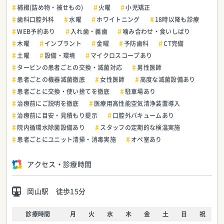
補綴(詰め物・被せもの)
火曜
小児矯正
歯科口腔外科
水曜
ホワイトニング
18時以降も診療
WEB予約あり
入れ歯・義歯
噛み合わせ・食いしばり
木曜
インプラント
金曜
予防歯科
CT完備
土曜
設備・環境
マイクロスコープあり
タービンの患者ごとの交換・滅菌対応
男性医師
患者ごとの機器滅菌徹底
女性医師
高度な滅菌設備あり
患者ごとに交換・使い捨てを徹底
駐車場あり
治療前にご説明を徹底
医療用高性能空気清浄装置導入
治療前に目安・見積もり提示
口腔外バキュームあり
院内循環水除菌設備あり
スタッフの定期的な検温実施
患者ごとにユニット清掃・消毒実施
オペ室あり
アクセス・診療時間
岡山駅 徒歩15分
診療時間
月
火
水
木
金
土
日
祝