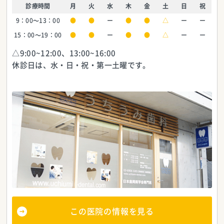
診療時間
月
火
水
木
金
土
日
祝
9：00～13：00
●
●
ー
●
●
△
ー
ー
15：00～19：00
●
●
ー
●
●
△
ー
ー
△9:00~12:00、13:00~16:00
休診日は、水・日・祝・第一土曜です。
この医院の情報を見る