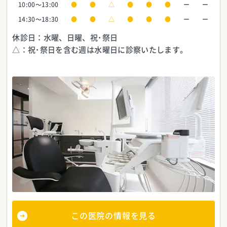
10:00～13:00
●
●
△
●
●
●
ー
ー
14:30～18:30
●
●
△
●
●
●
ー
ー
休診日：水曜、日曜、祝･祭日
△：祝･祭日を含む週は水曜日に診察いたします。
この医院の情報を見る