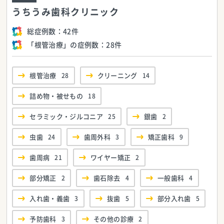
うちうみ歯科クリニック
総症例数：
42件
「根管治療」の症例数：
28件
根管治療
28
クリーニング
14
詰め物・被せもの
18
セラミック・ジルコニア
25
銀歯
2
虫歯
24
歯周外科
3
矯正歯科
9
歯周病
21
ワイヤー矯正
2
部分矯正
2
歯石除去
4
一般歯科
4
入れ歯・義歯
3
抜歯
5
部分入れ歯
5
予防歯科
3
その他の診療
2