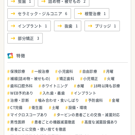
虫歯
1
詰め物・被せもの
2
セラミック・ジルコニア
6
根管治療
1
インプラント
1
抜歯
1
ブリッジ
1
部分矯正
3
特徴
保険診療
一般治療
小児歯科
自由診療
月曜
補綴(詰め物・被せもの)
矯正歯科
小児矯正
火曜
歯科口腔外科
ホワイトニング
水曜
18時以降も診療
WEB予約あり
入れ歯・義歯
インプラント
治療・診断
噛み合わせ・食いしばり
予防歯科
金曜
CT完備
衛生面
土曜
設備・環境
マイクロスコープあり
タービンの患者ごとの交換・滅菌対応
男性医師
患者ごとの機器滅菌徹底
高度な滅菌設備あり
患者ごとに交換・使い捨てを徹底