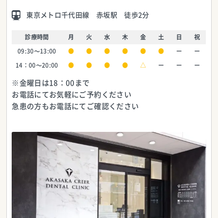
東京メトロ千代田線 赤坂駅 徒歩2分
診療時間
月
火
水
木
金
土
日
祝
09:30～13:00
●
●
●
●
●
●
ー
ー
14：00～20:00
●
●
●
●
△
ー
ー
ー
※金曜日は18：00まで
お電話にてお気軽にご予約ください
急患の方もお電話にてご確認ください